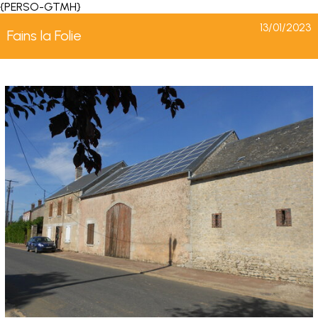
{PERSO-GTMH}
13/01/2023
Fains la Folie