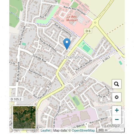
+
−
300 m
Leaflet
| Map data: ©
OpenStreetMap